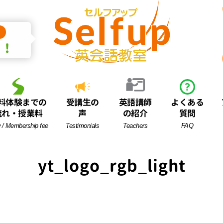
中！
料体験までの
受講生の
英語講師
よくある
流れ・授業料
声
の紹介
質問
 / Membership fee
Testimonials
Teachers
FAQ
yt_logo_rgb_light