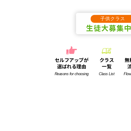
子供クラス
生徒
大募集
セルフアップが
クラス
無
選ばれる理由
一覧
Reasons for choosing
Class List
Flow