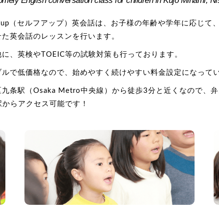
omely English conversation class for children in Kujo Minami, N
lfup（セルフアップ）英会話は、お子様の年齢や学年に応じて
せた英会話のレッスンを行います。
に、英検やTOEIC等の試験対策も行っております。
ブルで低価格なので、始めやすく続けやすい料金設定になって
九条駅（Osaka Metro中央線）から徒歩3分と近くなので、
駅からアクセス可能です！