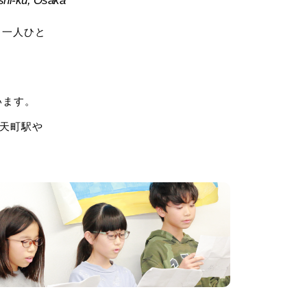
ishi-ku, Osaka
、一人ひと
います。
弁天町駅や