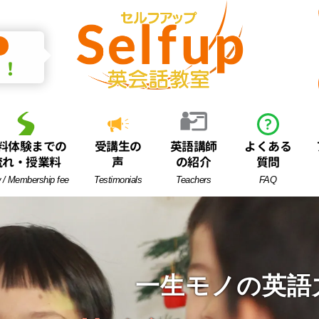
中！
料体験までの
受講生の
英語講師
よくある
流れ・授業料
声
の紹介
質問
 / Membership fee
Testimonials
Teachers
FAQ
一生モノの英語