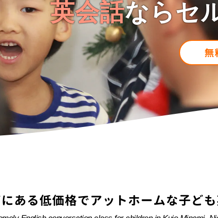
英会話
ならセ
無
南にある低価格でアットホームな子ども