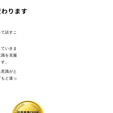
変わります
って話すこ
していきま
意識を克服
ます。
る意識がと
どもと違っ