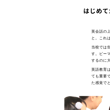
はじめて
英会話の
と。これ
当校では
す。ピー
するのに
英語教育
ても重要
た感覚で