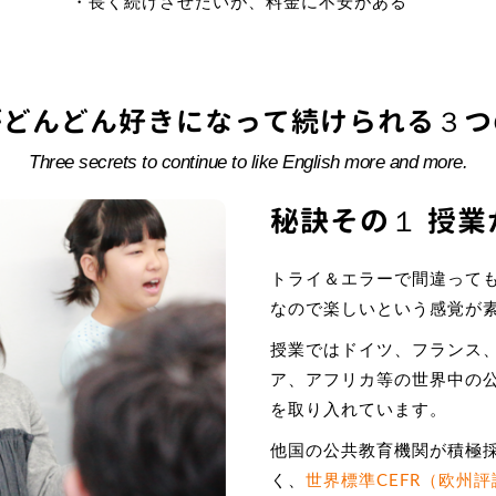
・長く続けさせたいが、料金に不安がある
がどんどん好きになって続けられる３つ
Three secrets to continue to like English more and more.
秘訣その１ 授
トライ＆エラーで間違って
なので楽しいという感覚が
授業ではドイツ、フランス
ア、アフリカ等の世界中の
を取り入れています。
他国の公共教育機関が積極
く、
世界標準CEFR（欧州