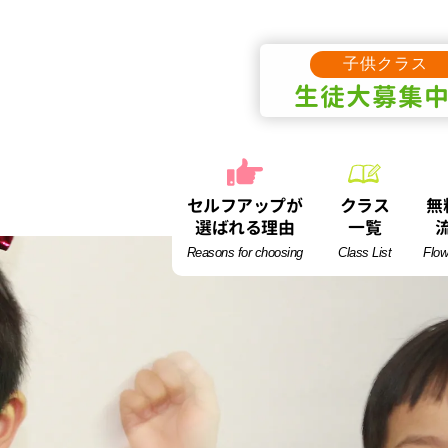
子供クラス
生徒
大募集
セルフアップが
クラス
無
選ばれる理由
一覧
Reasons for choosing
Class List
Flow