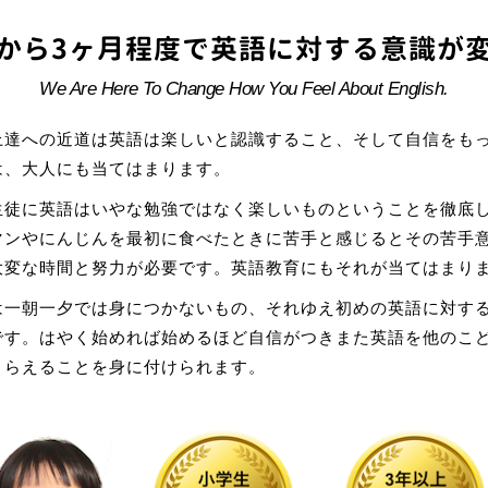
から3ヶ月程度で英語に対する意識が
We Are Here To Change How You Feel About English.
上達への近道は英語は楽しいと認識すること、そして自信をも
は、大人にも当てはまります。
生徒に英語はいやな勉強ではなく楽しいものということを徹底
マンやにんじんを最初に食べたときに苦手と感じるとその苦手
大変な時間と努力が必要です。英語教育にもそれが当てはまり
は一朝一夕では身につかないもの、それゆえ初めの英語に対す
です。はやく始めれば始めるほど自信がつきまた英語を他のこ
とらえることを身に付けられます。