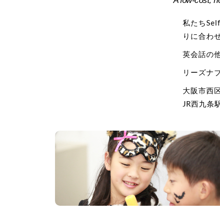
A low-cost, h
私たちSe
りに合わ
英会話の他
リーズナ
大阪市西区
JR西九条