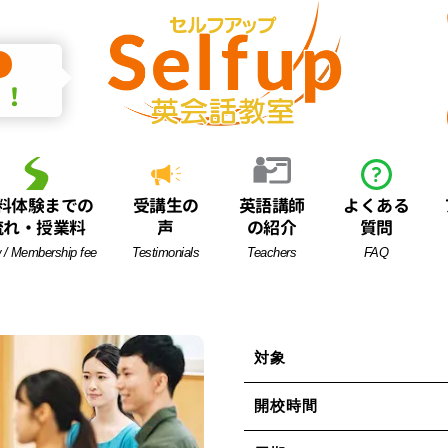
中！
料体験までの
受講生の
英語講師
よくある
流れ・授業料
声
の紹介
質問
 / Membership fee
Testimonials
Teachers
FAQ
）
対象
開校時間