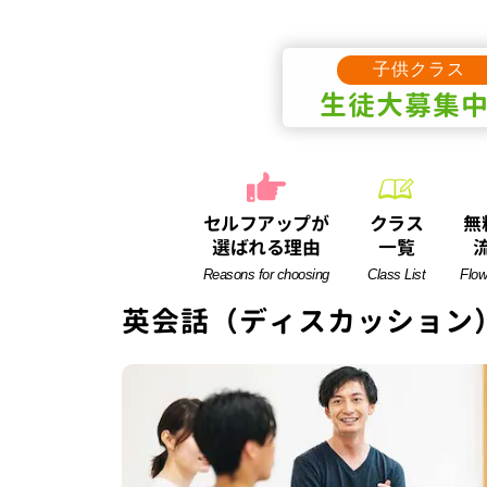
子供クラス
生徒
大募集
セルフアップが
クラス
無
選ばれる理由
一覧
Reasons for choosing
Class List
Flow
英会話（ディスカッション