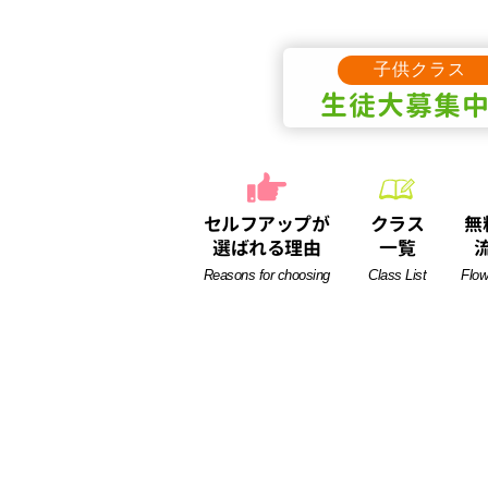
子供クラス
生徒
大募集
セルフアップが
クラス
無
選ばれる理由
一覧
Reasons for choosing
Class List
Flow