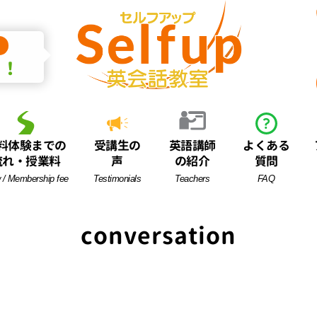
中！
料体験までの
受講生の
英語講師
よくある
流れ・授業料
声
の紹介
質問
 / Membership fee
Testimonials
Teachers
FAQ
conversation