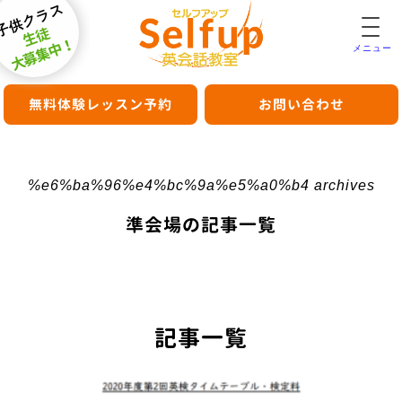
子供クラス
生徒
大募集中！
メニュー
無料体験レッスン予約
お問い合わせ
%e6%ba%96%e4%bc%9a%e5%a0%b4 archives
準会場の記事一覧
記事一覧