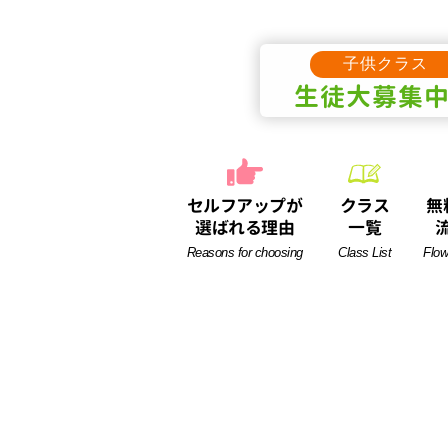
子供クラス
生徒
大募集
セルフアップが
クラス
無
選ばれる理由
一覧
Reasons for choosing
Class List
Flow