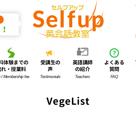
中！
料体験までの
受講生の
英語講師
よくある
流れ・授業料
声
の紹介
質問
 / Membership fee
Testimonials
Teachers
FAQ
VegeList