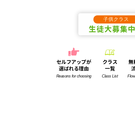
子供クラス
生徒
大募集
セルフアップが
クラス
無
選ばれる理由
一覧
Reasons for choosing
Class List
Flow