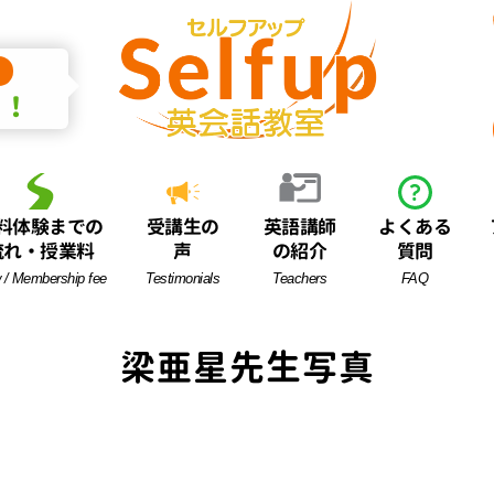
中！
料体験までの
受講生の
英語講師
よくある
流れ・授業料
声
の紹介
質問
 / Membership fee
Testimonials
Teachers
FAQ
梁亜星先生写真